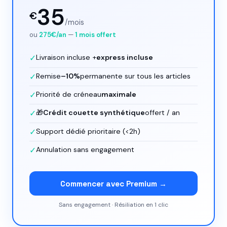
35
€
/mois
ou
275€/an
—
1 mois offert
✓
Livraison incluse +
express incluse
✓
Remise
–10%
permanente sur tous les articles
✓
Priorité de créneau
maximale
✓
🎁
Crédit couette synthétique
offert / an
✓
Support dédié prioritaire (<2h)
✓
Annulation sans engagement
Commencer avec Premium →
Sans engagement · Résiliation en 1 clic