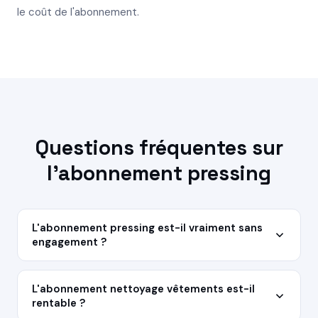
le coût de l'abonnement.
Questions fréquentes sur
l'abonnement pressing
L'abonnement pressing est-il vraiment sans
engagement ?
Oui. Aucun engagement minimum, aucune durée
imposée. Vous pouvez résilier à tout moment
L'abonnement nettoyage vêtements est-il
rentable ?
depuis votre espace client en ligne. Votre accès aux