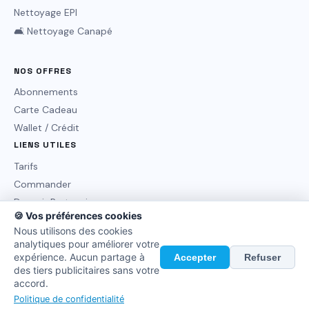
Nettoyage EPI
🛋️ Nettoyage Canapé
NOS OFFRES
Abonnements
Carte Cadeau
Wallet / Crédit
LIENS UTILES
Tarifs
Commander
Devenir Partenaire
🍪 Vos préférences cookies
FAQ / Aide
Nous utilisons des cookies
Contact
analytiques pour améliorer votre
expérience. Aucun partage à
Accepter
Refuser
des tiers publicitaires sans votre
accord.
© 2026 MIB Clean. Tous droits réservés.
Confidentialité
CGV
Mentions légales
Politique de confidentialité