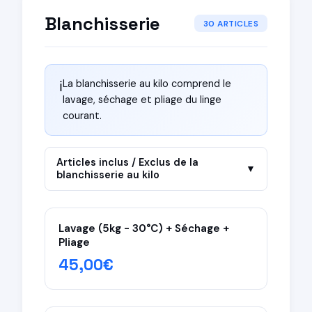
Blanchisserie
30 ARTICLES
La blanchisserie au kilo comprend le
ℹ️
lavage, séchage et pliage du linge
courant.
Articles inclus / Exclus de la
▼
blanchisserie au kilo
✓ Inclus dans la blanchisserie au kilo
Lavage (5kg - 30°C) + Séchage +
T-shirts & polos
Pliage
Sous-vêtements
45,00€
Chaussettes
Serviettes & draps