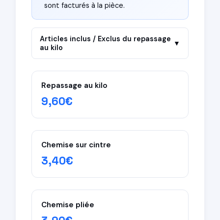
sont facturés à la pièce.
Articles inclus / Exclus du repassage
▼
au kilo
✓ Inclus dans le repassage au kilo
Repassage au kilo
T-shirts
9,60€
Pantalons casual (pas de costume)
Draps
Serviettes de bain
Chemise sur cintre
Torchons
3,40€
Sous-vêtements
× Exclus du kilo (facturés à la pièce)
Chemises — repassage minutieux requis
Chemise pliée
Chemisiers — travail détaillé