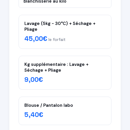
blanchisserie au kilo
✓ Inclus dans la blanchisserie au kilo
Lavage (5kg - 30°C) + Séchage +
T-shirts & polos
Pliage
Sous-vêtements
45,00€
le forfait
Chaussettes
Serviettes & draps
Torchons & taies
Kg supplémentaire : Lavage +
Séchage + Pliage
× Exclus (traitement spécial)
9,00€
Textiles délicats (soie, laine fine)
Articles tachés (supplément)
Vêtements nécessitant un détachage
spécifique
Blouse / Pantalon labo
5,40€