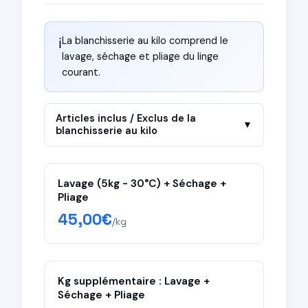
La blanchisserie au kilo comprend le
ℹ️
lavage, séchage et pliage du linge
courant.
Articles inclus / Exclus de la
▼
blanchisserie au kilo
✓ Inclus dans la blanchisserie au kilo
Lavage (5kg - 30°C) + Séchage +
T-shirts & polos
Pliage
Sous-vêtements
45,00€
/kg
Chaussettes
Serviettes & draps
Torchons & taies
Kg supplémentaire : Lavage +
Séchage + Pliage
× Exclus (traitement spécial)