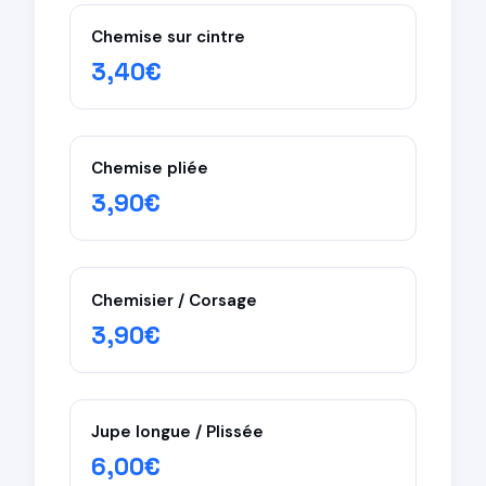
Serviettes de bain
Chemise sur cintre
Torchons
3,40€
Sous-vêtements
× Exclus du kilo (facturés à la pièce)
Chemises — repassage minutieux requis
Chemise pliée
Chemisiers — travail détaillé
3,90€
Robes — peu mécanisable
Costumes — traitement professionnel
Chemisier / Corsage
3,90€
Jupe longue / Plissée
6,00€