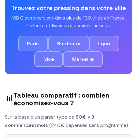
Trouvez votre pressing dans votre ville
MIB Clean intervient dans plus de 100 villes en France.
Collecte et livraison à domicile incluses.
Paris
Bordeaux
Lyon
Nice
Marseille
Tableau comparatif : combien
📊
économisez-vous ?
Sur la base d'un panier type de
80€ × 3
commandes/mois
(240€ dépensés sans programme) :