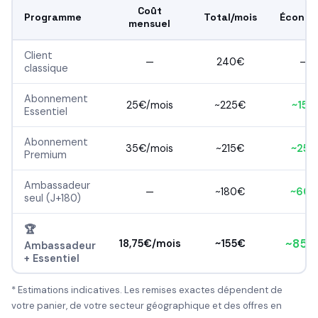
Coût
Programme
Total/mois
Économ
mensuel
Client
—
240€
—
classique
Abonnement
25€/mois
~225€
~15€
Essentiel
Abonnement
35€/mois
~215€
~25€
Premium
Ambassadeur
—
~180€
~60€
seul (J+180)
🏆
~85€ 
18,75€/mois
~155€
Ambassadeur
+ Essentiel
* Estimations indicatives. Les remises exactes dépendent de
votre panier, de votre secteur géographique et des offres en