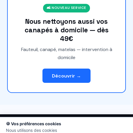
🛋️ NOUVEAU SERVICE
Nous nettoyons aussi vos
canapés à domicile — dès
49€
Fauteuil, canapé, matelas — intervention à
domicile
Découvrir →
🍪 Vos préférences cookies
MIB Clean — Service de pressing et blanchisserie à domicile •
Nous utilisons des cookies